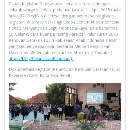
Cepat. Kegiatan dilaksanakan secara serentak dengan
seluruh warga sekolah pada hari Jum’at, 11 April 2025 mulai
pukul 07.00 WIB s.d selesai dengan beberapa rangkaian
kegiatan, antara lain (1) Pagi Ceria ( Senam Anak Indonesia
Hebat, Menyanyikan Lagu Indonesia Raya, Doa bersama),
(2) Gelar Wicara Ruang Bincang Karakter Peluncuran Buku
Panduan Gerakan Tujuh Kebiasaan Anak Indonesia Hebat
yang keduanya dilakukan bersama Menteri Pendidikan
Dasar dan Menengah melalui Live Streaming Youtube (
https://bit.ly/PeluncuranPanduan )
Dokumentasi Kegiatan Peluncuran Panduan Gerakan Tujuh
Kebiasaan Anak Indonesia Hebat