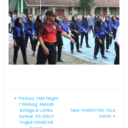
Navigasi
Previous
Previous:
SMA Negeri
pos
post:
1 Wedung Mantab
Next
Berlaga di Lomba
Next:
PARENTING TALK
post:
Survival VIII 20024
SHOW
Tingkat KWARCAB