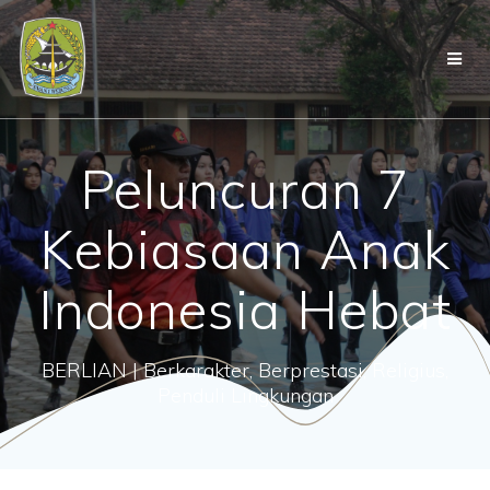
Skip
to
content
Peluncuran 7
Kebiasaan Anak
Indonesia Hebat
BERLIAN | Berkarakter, Berprestasi, Religius,
Penduli Lingkungan